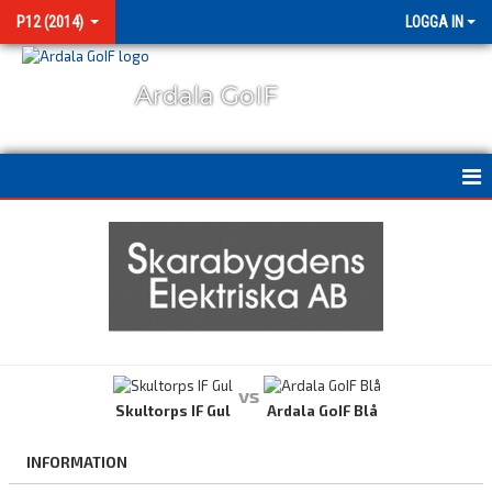
P12 (2014)
LOGGA IN
Ardala GoIF
HEM
NYHETER
KALENDER
MATCHER
vs
BILDGALLERI
Skultorps IF Gul
Ardala GoIF Blå
KONTAKT
INFORMATION