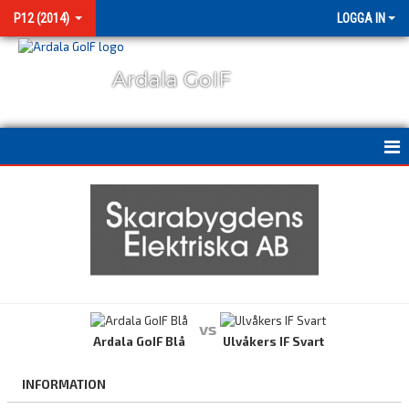
P12 (2014)
LOGGA IN
Ardala GoIF
HEM
NYHETER
KALENDER
MATCHER
vs
BILDGALLERI
Ardala GoIF Blå
Ulvåkers IF Svart
KONTAKT
INFORMATION