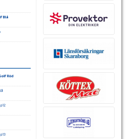
F Blå
å
GoIF Röd
lå
 p12
 p13