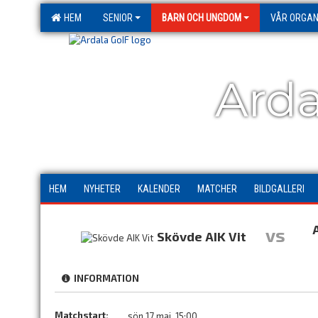
HEM
SENIOR
BARN OCH UNGDOM
VÅR ORGAN
Arda
HEM
NYHETER
KALENDER
MATCHER
BILDGALLERI
vs
Skövde AIK Vit
INFORMATION
Matchstart:
sön 17 maj, 15:00