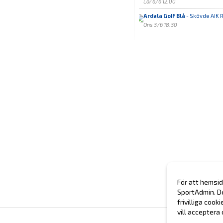
Lör 6/6 12:00
Ardala GoIF Blå
- Skövde AIK 
Ons 3/6 18:30
För att hemsid
SportAdmin. D
frivilliga cook
vill acceptera