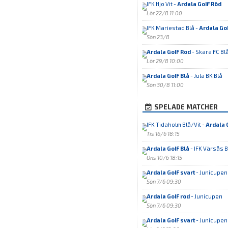
IFK Hjo Vit -
Ardala GoIF Röd
Lör 22/8 11:00
IFK Mariestad Blå -
Ardala GoI
Sön 23/8
Ardala GoIF Röd
- Skara FC Bl
Lör 29/8 10:00
Ardala GoIF Blå
- Jula BK Blå
Sön 30/8 11:00
SPELADE MATCHER
IFK Tidaholm Blå/Vit -
Ardala 
Tis 16/6 18:15
Ardala GoIF Blå
- IFK Värsås B
Ons 10/6 18:15
Ardala GoIF svart
- Junicupen
Sön 7/6 09:30
Ardala GoIF röd
- Junicupen
Sön 7/6 09:30
Ardala GoIF svart
- Junicupen