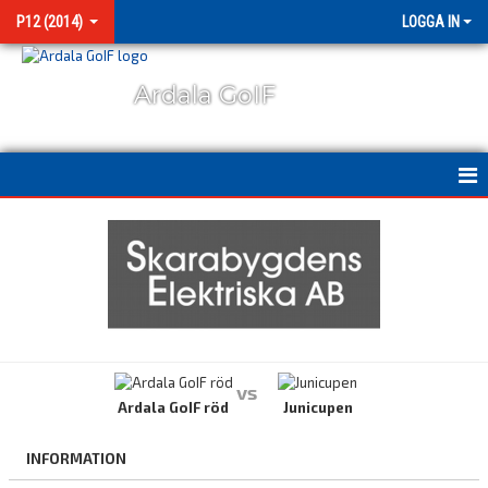
P12 (2014)
LOGGA IN
Ardala GoIF
HEM
NYHETER
KALENDER
MATCHER
vs
BILDGALLERI
Ardala GoIF röd
Junicupen
KONTAKT
INFORMATION