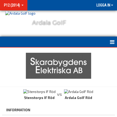
P12 (2014)
LOGGA IN
Ardala GoIF
HEM
NYHETER
KALENDER
MATCHER
vs
BILDGALLERI
Stenstorps IF Röd
Ardala GoIF Röd
KONTAKT
INFORMATION