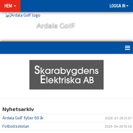
HEM
LOGGA IN
Ardala GoIF
HEM
NYHETER
KALENDER
MATCHER
Nyhetsarkiv
JUNICUPEN
Ardala GoIF fyller 60 år
2026-07-26 21:07
KONTAKT
Fotbollsskolan
2026-04-28 18:56