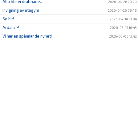
Alla blir vi drabbade..
2026-04-26 20:20
HYRA GOIF STUGAN
Invigning av utegym
2026-04-26 08:48
TVÅKRONAN 2025
Se hit!
2026-04-14 18:04
Ardala IP
2026-03-15 16:45
Vi har en spännande nyhet!
2026-03-08 13:42