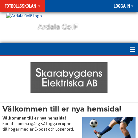
FOTBOLLSSKOLAN
LOGGA IN
Ardala GoIF
HEM
NYHETER
KALENDER
MATCHER
Välkommen till er nya hemsida!
TRUPPEN
Välkommen till er nya hemsida!
För att komma igång så logga in uppe
BILDGALLERI
till höger med er E-post och Lösenord.