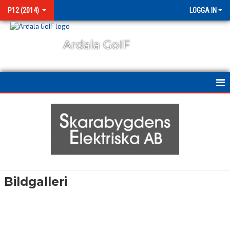
P12 (2014)
LOGGA IN
Ardala GoIF
HEM
NYHETER
KALENDER
MATCHER
Bildgalleri
BILDGALLERI
KONTAKT