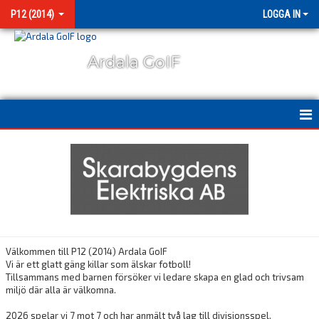
P12 (2014)
LOGGA IN
Ardala GoIF
HEM
NYHETER
KALENDER
MATCHER
Välkommen till P12 (2014) Ardala GoIF
Vi är ett glatt gäng killar som älskar fotboll!
BILDGALLERI
Tillsammans med barnen försöker vi ledare skapa en glad och trivsam
miljö där alla är välkomna.
KONTAKT
2026 spelar vi 7 mot 7 och har anmält två lag till divisionsspel.